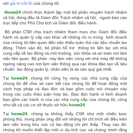
với
giá trị cốt lõi
của chúng tôi .
Home24
chính thức thành lập một bộ phận chuyên trách nhiệm
xã hội, đứng đầu là Giám đốc Trách nhiệm xã hội, người báo cáo
trực tiếp cho Phó Chủ tịch và Giám đốc điều hành .
Bộ phận CSR chịu trách nhiệm tham mưu cho Giám đốc điều
hành và quản lý cấp cao khác về những rủi ro trong kinh doanh
của chúng tôi liên quan đến việc thiếu tuân thủ các tiêu chuẩn lao
động. Thêm vào đó, bộ phận hỗ trợ thông tin liên lạc với nhà
cung cấp về lao động và môi trường, sức khỏe và an toàn nơi làm
việc liên quan. Bộ phận này làm việc cùng với nhà máy để không
ngừng nâng cao nơi làm việc thông qua các khóa đào tạo về tiêu
chuẩn lao động quản lý, nhân viên là tài sản quý giá nhất.
Tại
home24
, chúng tôi cũng hy vọng các nhà cung cấp của
chúng tôi để chia sẻ cam kết của chúng tôi để hoạt động một
cách hợp pháp và đạo đức và bao gồm cuộc nói chuyện này
trong các cuộc thảo luận hợp tác. Đạo đức hành vi kinh doanh
bao gồm các hành vi của các nhà cung cấp của chúng tôi, cũng
như tất cả các cơ sở thuộc sở hữu
home24
.
Tại
home24
, chúng ta không thấy CSR như một chiến lược
phòng thủ, trong phản ứng đối với những lời chỉ trích về điều kiện
làm việc trong khu vực có lao động chi phí thấp. Thay vào đó,
chúng tôi muốn thiết lập một ví dụ tích cực và chứng minh rằng