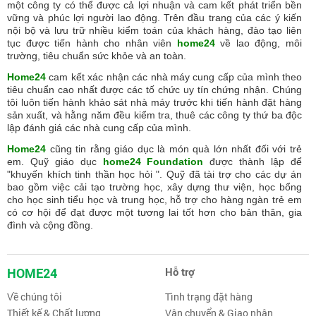
một công ty có thể được cả lợi nhuận và cam kết phát triển bền
vững và phúc lợi người lao động. Trên đầu trang của các ý kiến
nội bộ và lưu trữ nhiều kiểm toán của khách hàng, đào tạo liên
tục được tiến hành cho nhân viên
home24
về lao động, môi
trường, tiêu chuẩn sức khỏe và an toàn.
Home24
cam kết xác nhận các nhà máy cung cấp của mình theo
tiêu chuẩn cao nhất được các tố chức uy tín chứng nhận. Chúng
tôi luôn tiến hành khảo sát nhà máy trước khi tiến hành đặt hàng
sản xuất, và hằng năm đều kiểm tra, thuê các công ty thứ ba độc
lập đánh giá các nhà cung cấp của mình.
Home24
cũng tin rằng giáo dục là món quà lớn nhất đối với trẻ
em. Quỹ giáo dục
home24 Foundation
được thành lập để
"khuyến khích tinh thần học hỏi ". Quỹ đã tài trợ cho các dự án
bao gồm việc cải tạo trường học, xây dựng thư viện, học bổng
cho học sinh tiểu học và trung học, hỗ trợ cho hàng ngàn trẻ em
có cơ hội để đạt được một tương lai tốt hơn cho bản thân, gia
đình và cộng đồng.
HOME24
Hỗ trợ
Về chúng tôi
Tình trạng đặt hàng
Thiết kế & Chất lượng
Vận chuyển & Giao nhận