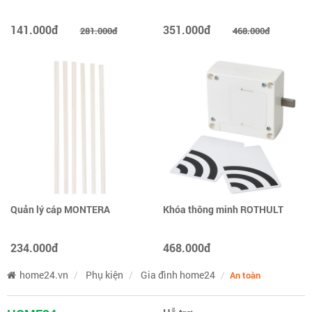
141.000đ
351.000đ
281.000đ
468.000đ
Quản lý cáp MONTERA
Khóa thông minh ROTHULT
234.000đ
468.000đ
home24.vn
Phụ kiện
Gia đình home24
An toàn