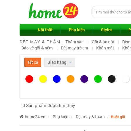
Nội thất
Phụ kiện
Styles
P
DỆT MAY & THẢM:
Thảm sàn
Gối & áo gối
Rèm 
Bảo vệ gối & nệm
Dệt may trẻ em
Khăn mặt
Khă
Tất cả
Giao hàng
0 Sản phẩm được tìm thấy
home24.vn
Phụ kiện
Dệt may & thảm
Ruột gối