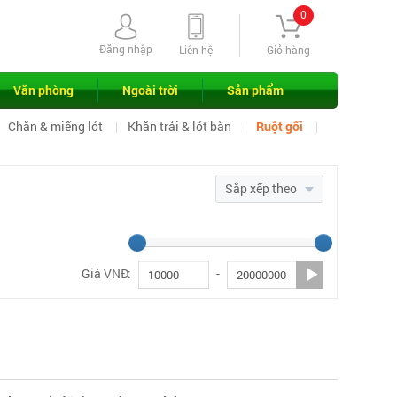
0
Đăng nhập
Liên hệ
Giỏ hàng
Văn phòng
Ngoài trời
Sản phẩm
Chăn & miếng lót
Khăn trải & lót bàn
Ruột gối
Sắp xếp theo
Giá VNĐ:
-