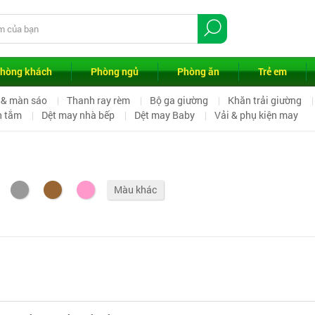
hòng khách
Phòng ngủ
Phòng ăn
Trẻ em
& màn sáo
Thanh ray rèm
Bộ ga giường
Khăn trải giường
n tắm
Dệt may nhà bếp
Dệt may Baby
Vải & phụ kiện may
Màu khác