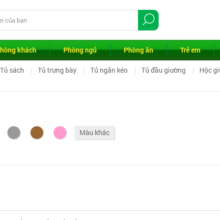
hòng khách
Phòng ngủ
Phòng ăn
Trẻ em
Tủ sách
Tủ trưng bày
Tủ ngăn kéo
Tủ đầu giường
Hộc gi
Màu khác