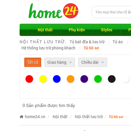
Nội thất
Phụ kiện
Styles
P
NỘI THẤT LƯU TRỮ:
Tủ bát đĩa & lưu trữ
Tủ áo
Hệ thống lưu trữ phòng khách
Tủ hồ sơ
Tất cả
Giao hàng
Chiều dài
0 Sản phẩm được tìm thấy
home24.vn
Nội thất
Nội thất lưu trữ
Tủ hồ sơ